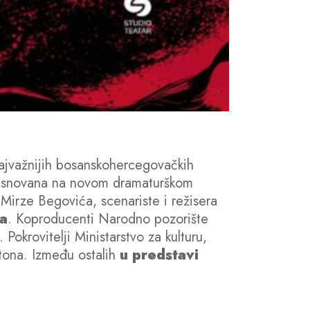
najvažnijih bosanskohercegovačkih
zasnovana na novom dramaturškom
 Mirze Begovića, scenariste i režisera
ja
. Koproducenti Narodno pozorište
okrovitelji Ministarstvo za kulturu,
ntona. Između ostalih
u predstavi