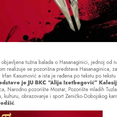
t objavljena tužna balada o Hasanaginici, jednoj od 
m realizuje se pozorišna predstava Hasanaginica, 
 Irfan Kasumović a ista je rađena po tekstu po tekstu
dstave je JU BKC “Alija Izetbegović” Kalesi
a, Narodno pozorište Mostar, Pozorište mladih Tuzla. P
ku, kulturu, obrazovanje i sport Zeničko-Dobojskog ka
Hodžić
.