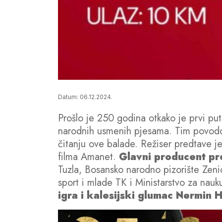
Datum: 06.12.2024.
Prošlo je 250 godina otkako je prvi pu
narodnih usmenih pjesama. Tim povodo
čitanju ove balade. Režiser predtave je
filma Amanet.
Glavni producent pre
Tuzla, Bosansko narodno pizorište Zenic
sport i mlade TK i Ministarstvo za nau
igra i kalesijski glumac Nermin 