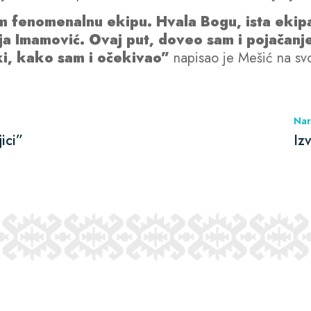
 fenomenalnu ekipu. Hvala Bogu, ista ekipa 
ja Imamović. Ovaj put, doveo sam i pojačanje
ki, kako sam i očekivao”
napisao je Mešić na sv
Nar
ici”
Iz