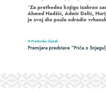
“
Za prethodnu knjigu izabrao sam
Ahmed Hadžić, Admir Delić, Huri
je svoj dio posla odradio vrhuns
Prethodni članak
Premijera predstave “Priča o Snjegulj