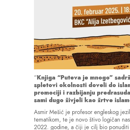
“
Knjiga “Puteva je mnogo” sadrži d
spletovi okolnosti doveli do islam
promociji i razbijanju predrasud
sami dugo živjeli kao žrtve isl
Asmir Mešić je profesor engleskog jezik
tematikom, te je novo štivo logičan na
2022. godine, a čiji je cilj bio ponudit