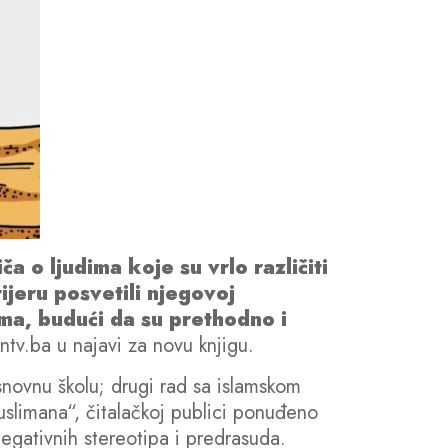
a o ljudima koje su vrlo različiti
rijeru posvetili njegovoj
ima, budući da su prethodno i
ntv.ba u najavi za novu knjigu.
snovnu školu; drugi rad sa islamskom
slimana“, čitalačkoj publici ponuđeno
negativnih stereotipa i predrasuda.