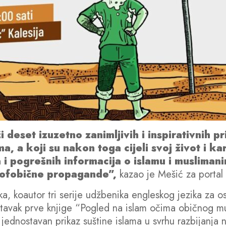
eset izuzetno zanimljivih i inspirativnih prič
a, a koji su nakon toga cijeli svoj život i ka
a i pogrešnih informacija o islamu i musliman
amofobične propagande”,
kazao je Mešić za portal 
a, koautor tri serije udžbenika engleskog jezika za o
stavak prve knjige “Pogled na islam očima običnog mu
i jednostavan prikaz suštine islama u svrhu razbijanja 