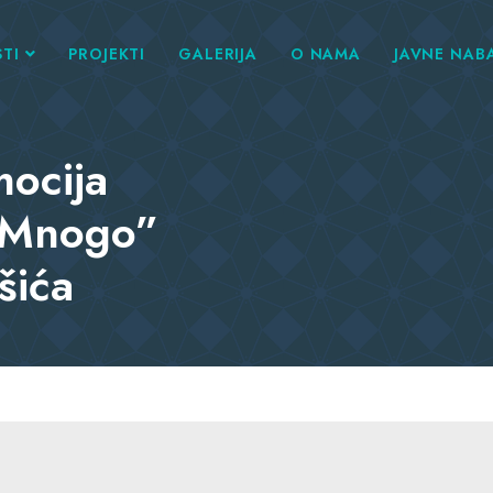
TI
PROJEKTI
GALERIJA
O NAMA
JAVNE NAB
mocija
e Mnogo”
šića