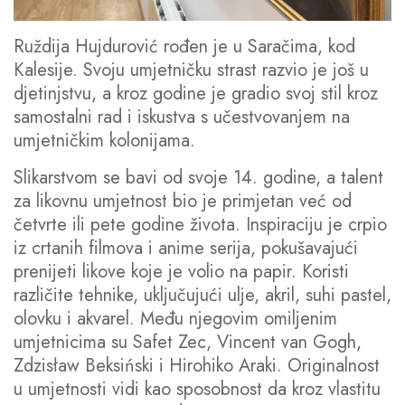
Ruždija Hujdurović rođen je u Saračima, kod
Kalesije. Svoju umjetničku strast razvio je još u
djetinjstvu, a kroz godine je gradio svoj stil kroz
samostalni rad i iskustva s učestvovanjem na
umjetničkim kolonijama.
Slikarstvom se bavi od svoje 14. godine, a talent
za likovnu umjetnost bio je primjetan već od
četvrte ili pete godine života. Inspiraciju je crpio
iz crtanih filmova i anime serija, pokušavajući
prenijeti likove koje je volio na papir. Koristi
različite tehnike, uključujući ulje, akril, suhi pastel,
olovku i akvarel. Među njegovim omiljenim
umjetnicima su Safet Zec, Vincent van Gogh,
Zdzisław Beksiński i Hirohiko Araki. Originalnost
u umjetnosti vidi kao sposobnost da kroz vlastitu