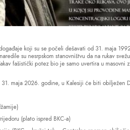
a događaje koji su se počeli dešavati od 31. maja 199
 naredile su nesrpskom stanovništvu da na rukav svežu 
kav fašistički potez bio je samo uvertira u masovni zl
1. maja 2026. godine, u Kalesiji će biti obilježen Da
džamije)
rijedoru (plato ispred BKC-a)