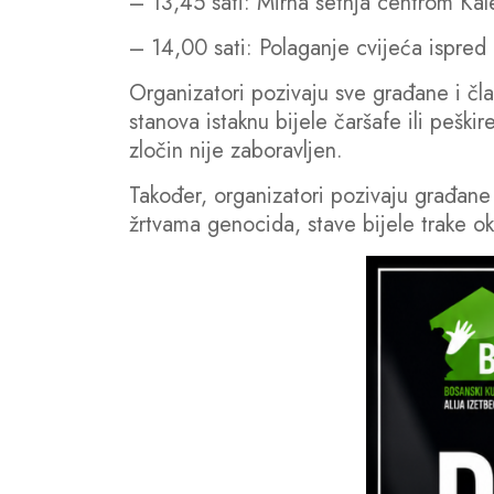
– 13,45 sati: Mirna šetnja centrom Kal
– 14,00 sati: Polaganje cvijeća ispred
Organizatori pozivaju sve građane i čl
stanova istaknu bijele čaršafe ili peški
zločin nije zaboravljen.
Također, organizatori pozivaju građane K
žrtvama genocida, stave bijele trake ok