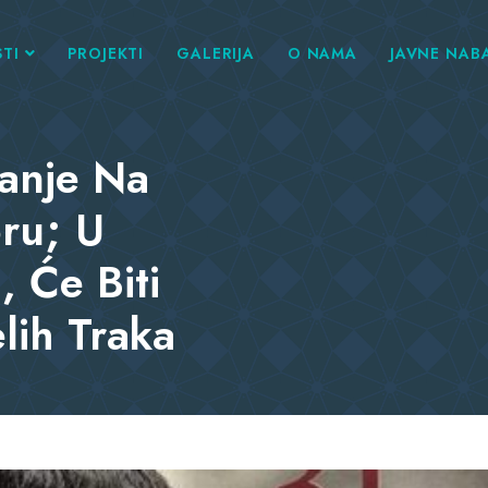
TI
PROJEKTI
GALERIJA
O NAMA
JAVNE NAB
ćanje Na
ru; U
, Će Biti
lih Traka