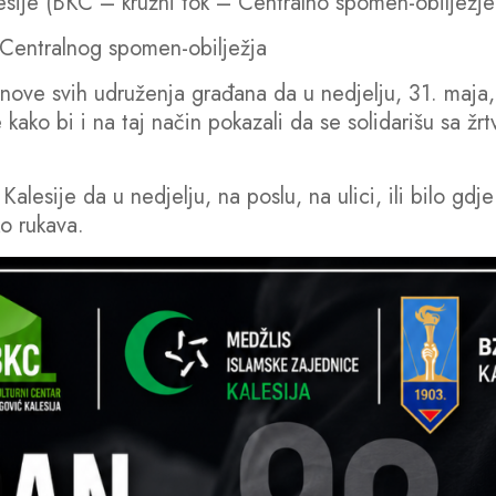
esije (BKC – kružni tok – Centralno spomen-obilježje
 Centralnog spomen-obilježja
anove svih udruženja građana da u nedjelju, 31. maja,
re kako bi i na taj način pokazali da se solidarišu sa ž
alesije da u nedjelju, na poslu, na ulici, ili bilo gdje
o rukava.