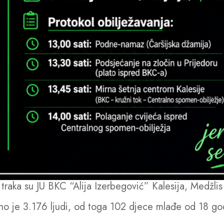
traka su JU BKC “Alija Izerbegović” Kalesija, Medžlis 
no je 3.176 ljudi, od toga 102 djece mlađe od 18 go