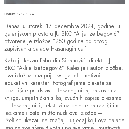
Datum: 17.12.2024.
Danas, u utorak, 17. decembra 2024, godine, u
galerijskom prostoru JU BKC “Alija Izetbegović”
otvorena je izložba “250 godina od prvog
zapisivanja balade Hasanaginica”.
Kako je kazao Fahrudin Sinanović, direktor JU
BKC “Aklija Izetbegović” Kalesija i autor izložbe,
ova izložba ima prije svega informativni i
edukativni karakter. Fotografijama plakata za
pozorišne predstave Hasanaginica, naslovnica
knjiga, umjetničkih slika, zvučnih zapisa pjesama
o Hasanaginici, tekstovima balade na različitim
jezicima i ostalim što nudi ova izložba –
želi se ukazati na značaj i utjecaj koji ova balada
ima na sve sfere života i na sve vrste umjetnosti.