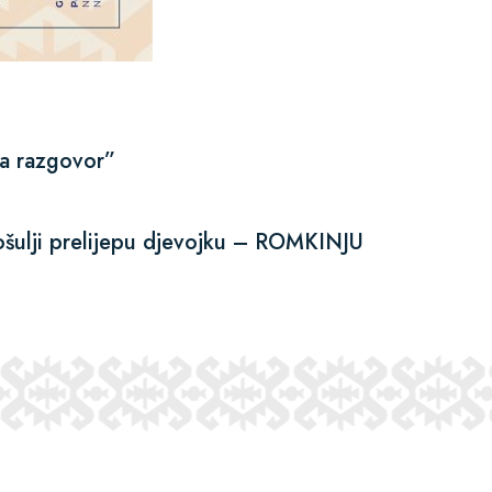
na razgovor”
ošulji prelijepu djevojku – ROMKINJU