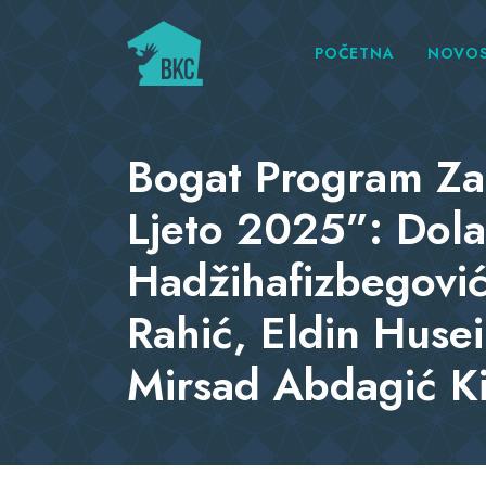
POČETNA
NOVOS
Bogat Program Za 
Ljeto 2025”: Dola
Hadžihafizbegović
Rahić, Eldin Huse
Mirsad Abdagić K