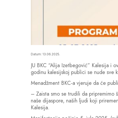
Datum: 13.06.2025.
JU BKC “Alija Izetbegović” Kalesija i o
godinu kalesijskoj publici se nude sve kv
Menadžment BKC-a vjeruje da će publika
– Zaista smo se trudili da pripremimo št
naše dijaspore, naših ljudi koji prirem
Kalesija.