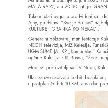
Manifestacija počinje 5. jula 2025. (s
MALA RAJA”, a u 20.30 sati je IGRANK
Tokom jula i avgusta predviđeni su i dr
Ajny, predstava “Sve je do nas” naj
KULTURE, IGRANKA KO NEKAD…
Generalni pokrovitelj manifestacije Kal
NEON televizija, MIZ Kalesija, Turisti
UGM SUMEJJA, KP „Komunalac“ Kalesija,
općine Kalesija, OK Bosna, “Ženo, majk
Medijski pokrovitelji su TV Neon, Kale
Ulaz za sve sadržaje će biti besplatan
u pretplati će biti 10 KM, a na dan pr