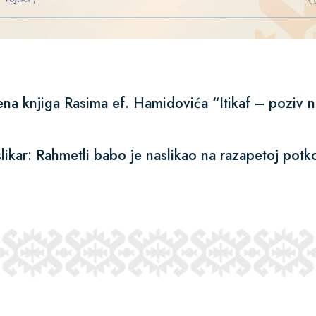
ena knjiga Rasima ef. Hamidovića “Itikaf – poziv 
kar: Rahmetli babo je naslikao na razapetoj potk