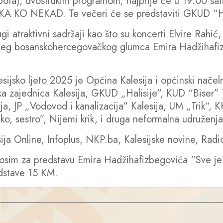
ubota), dvostrukim programom; najprije će u 19.00 sat
A KO NEKAD. Te večeri će se predstaviti GKUD “Ha
ugi atraktivni sadržaji kao što su koncerti Elvire Rah
boljeg bosanskohercegovačkog glumca Emira Hadžih
esijsko ljeto 2025 je Općina Kalesija i općinski nače
čka zajednica Kalesija, GKUD „Halisije“, KUD “Biser” 
 JP „Vodovod i kanalizacija“ Kalesija, UM „Trik“, KK
o, sestro”, Nijemi krik, i druga neformalna udruženj
sija Online, Infoplus, NKP.ba, Kalesijske novine, Rad
, osim za predstavu Emira Hadžihafizbegovića “Sve je
edstave 15 KM.