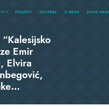
TI
PROJEKTI
GALERIJA
O NAMA
JAVNE NAB
“Kalesijsko
ze Emir
, Elvira
inbegović,
ike…