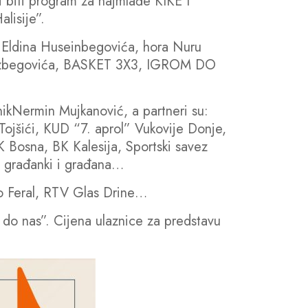
i biti program za najmlađe KIKE I
lisije”.
ić, Eldina Huseinbegovića, hora Nuru
afizbegovića, BASKET 3X3, IGROM DO
lnikNermin Mujkanović, a partneri su:
Tojšići, KUD “7. aprol” Vukovije Donje,
 Bosna, BK Kalesija, Sportski savez
a građanki i građana…
io Feral, RTV Glas Drine…
 do nas”. Cijena ulaznice za predstavu