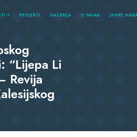
TI
PROJEKTI
GALERIJA
O NAMA
JAVNE NAB
pskog
: “Lijepa Li
– Revija
alesijskog