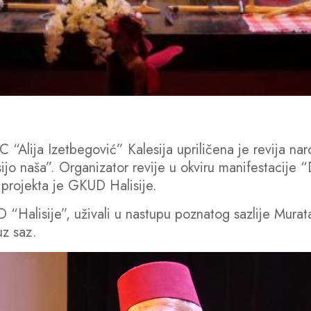
KC “Alija Izetbegović” Kalesija upriličena je revija na
sijo naša”. Organizator revije u okviru manifestacije
j projekta je GKUD Halisije.
D “Halisije”, uživali u nastupu poznatog sazlije Murat
uz saz.