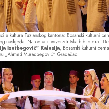
tucije kulture Tuzlanskog kantona: Bosanski kulturni ce
odnog naslijeđa, Narodna i univerzitetska biblioteka “D
ija Izetbegović” Kalesija
, Bosanski kulturni cent
ulturu „Ahmed Muradbegović“ Gradačac.