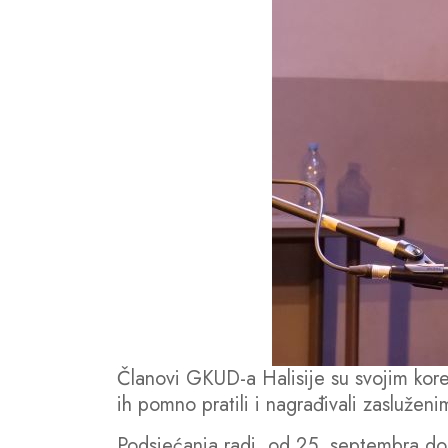
Članovi GKUD-a Halisije su svojim koreog
ih pomno pratili i nagrađivali zaslužen
Podsjećanja radi, od 25. septembra do 