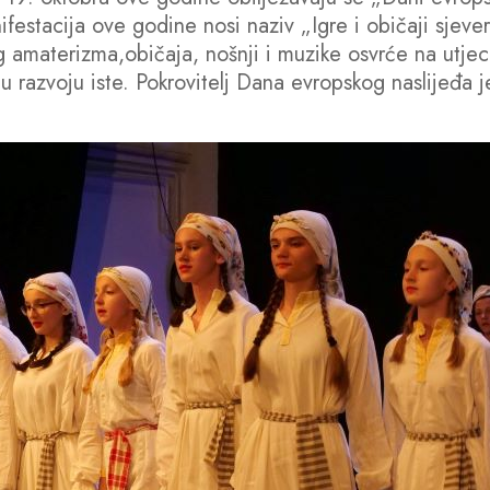
ifestacija ove godine nosi naziv „Igre i običaji sje
g amaterizma,običaja, nošnji i muzike osvrće na utjecaj
 razvoju iste. Pokrovitelj Dana evropskog naslijeđa je