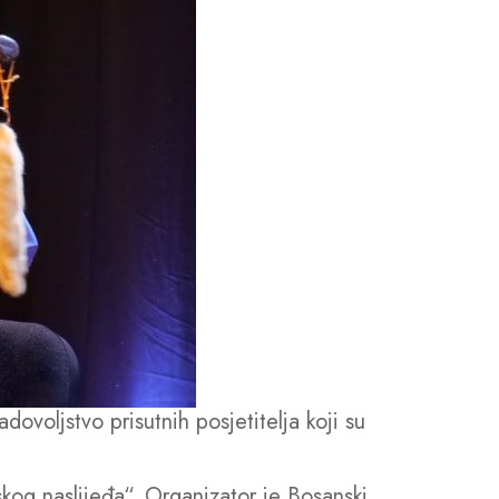
ovoljstvo prisutnih posjetitelja koji su
kog naslijeđa“. Organizator je Bosanski