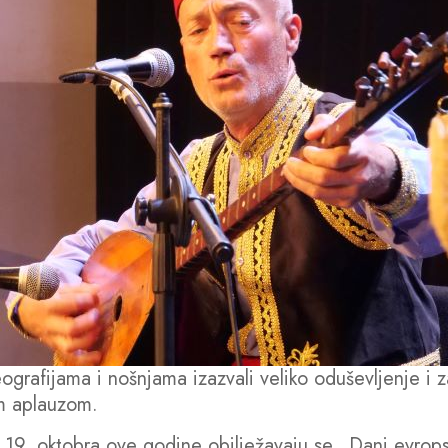
rafijama i nošnjama izazvali veliko oduševljenje i zad
im aplauzom.
19. oktobra ove godine obilježavaju se „Dani evrops