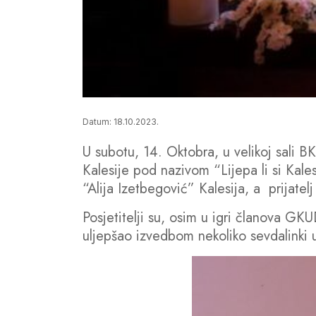
Datum: 18.10.2023.
U subotu, 14. Oktobra, u velikoj sali B
Kalesije pod nazivom “Lijepa li si Kale
“Alija Izetbegović” Kalesija, a prijatel
Posjetitelji su, osim u igri članova GKU
uljepšao izvedbom nekoliko sevdalinki 