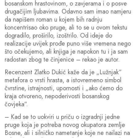
bosanskom hrastovinom, o zavjerama i o posve
drugačijim ljubavima. Odavno sam imao namjeru
da napišem roman u kojem bih radnju
koncentrisao oko pruge, ali to se u ovom tekstu
dogradilo, proširilo, izoštrilo. Od ideje do
realizacije uvijek prođe puno više vremena nego
što očekujemo, ali knjiga je napokon tu i ja sam
radostan zbog te činjenice – rekao je autor.
Recenzent Zlatko Dukić kaže da je „Lužnjak“
metafora o vrsti hrasta, a istovremeno simbol
čvrstine, istrajnosti, upornosti i „ako ćemo do
kraja otvoreno, nepoderivosti bosanskog
čovjeka“.
– Kad se to uokviri u priču o izgradnji jedne
pruge koja je potreba novog okupatora zemlje
Bosne, ali i silničko nametanje koje ne nailazi na