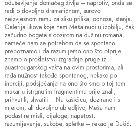
oduševljenje domaćeg življa – naprotiv, onda se
radi o dovoljno dramatičnom, surovo
neizvjesnom ramu za sliku prilika, odnosa, stanja.
Galerija likova koje nam Meša nudi u izobilju, čak
začudno bogata s obzirom na dužinu romana,
nameće nam se potrebom da se spontano
prepoznamo i da razumijemo ono što otprije
znamo o prokletstvu izgradnje pruge iz
auastrougarskog vakta na ovim prostorima, ali i
rađa nužnost takođe spontanog, nekako po
inerciji, podsjećanja na ono što smo o toj temi
makar u istrgnutim fragmentima prije znali,
prihvatili, shvatili… Na kašičicu, dozirano i s
mjerom, ali dovoljno ubjedljivo, Meša nam
podastire misli, dijaloge, napetost,
razumijevanje, sukobe, spletke – rekao je Dukić.