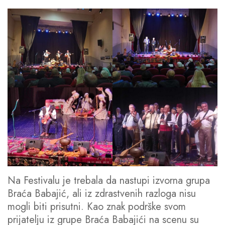
Na Festivalu je trebala da nastupi izvorna grupa
Braća Babajić, ali iz zdrastvenih razloga nisu
mogli biti prisutni. Kao znak podrške svom
prijatelju iz grupe Braća Babajići na scenu su