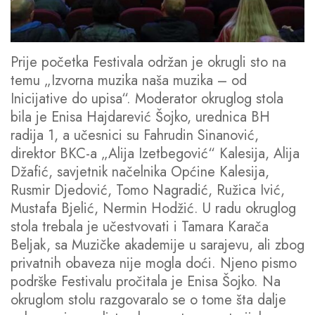
Prije početka Festivala održan je okrugli sto na
temu „Izvorna muzika naša muzika – od
Inicijative do upisa“. Moderator okruglog stola
bila je Enisa Hajdarević Šojko, urednica BH
radija 1, a učesnici su Fahrudin Sinanović,
direktor BKC-a „Alija Izetbegović“ Kalesija, Alija
Džafić, savjetnik načelnika Općine Kalesija,
Rusmir Djedović, Tomo Nagradić, Ružica Ivić,
Mustafa Bjelić, Nermin Hodžić. U radu okruglog
stola trebala je učestvovati i Tamara Karača
Beljak, sa Muzičke akademije u sarajevu, ali zbog
privatnih obaveza nije mogla doći. Njeno pismo
podrške Festivalu pročitala je Enisa Šojko. Na
okruglom stolu razgovaralo se o tome šta dalje