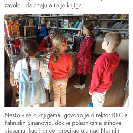
zavole i da citaju a to je knjiga.
Nesto vise o knjigama, govorio je direktor BKC-a
Fahrudin Sinanovic, dok je polaznicima stihove
pjesama, kao i price, procitao glumac Nermin