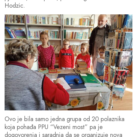
Hodzic.
Ovo je bila samo jedna grupa od 20 polaznika
koja pohađa PPU “Vezeni most” pa je
dogovorenja i saradnja da se organizuje nova