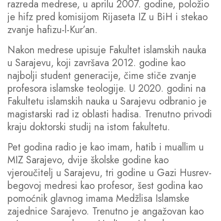
razreda medrese, u aprilu 2007. godine, položio
je hifz pred komisijom Rijaseta IZ u BiH i stekao
zvanje hafizu-l-Kur’an.
Nakon medrese upisuje Fakultet islamskih nauka
u Sarajevu, koji završava 2012. godine kao
najbolji student generacije, čime stiče zvanje
profesora islamske teologije. U 2020. godini na
Fakultetu islamskih nauka u Sarajevu odbranio je
magistarski rad iz oblasti hadisa. Trenutno privodi
kraju doktorski studij na istom fakultetu.
Pet godina radio je kao imam, hatib i muallim u
MIZ Sarajevo, dvije školske godine kao
vjeroučitelj u Sarajevu, tri godine u Gazi Husrev-
begovoj medresi kao profesor, šest godina kao
pomoćnik glavnog imama Medžlisa Islamske
zajednice Sarajevo. Trenutno je angažovan kao