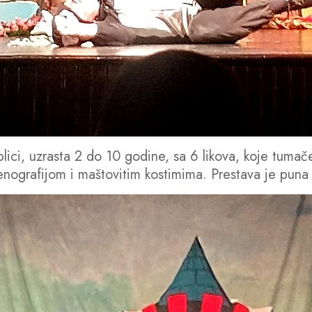
lici, uzrasta 2 do 10 godine, sa 6 likova, koje tuma
nografijom i maštovitim kostimima. Prestava je puna o