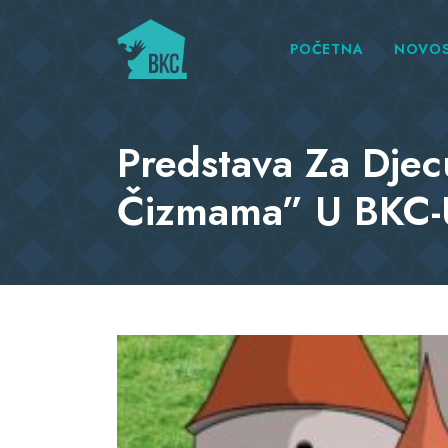
POČETNA
NOVOS
Predstava Za Dje
Čizmama” U BKC-U