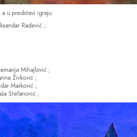
a u predstavi igraju:
eksandar Radević ;
emanja Mihajlović ;
rina Živković ;
ndar Marković ;
aša Stefanović ;