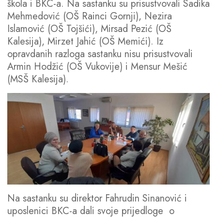
škola i BKC-a. Na sastanku su prisustvovali Sadika
Mehmedović (OŠ Rainci Gornji), Nezira
Islamović (OŠ Tojšići), Mirsad Pezić (OŠ
Kalesija), Mirzet Jahić (OŠ Memići). Iz
opravdanih razloga sastanku nisu prisustvovali
Armin Hodžić (OŠ Vukovije) i Mensur Mešić
(MSŠ Kalesija).
Na sastanku su direktor Fahrudin Sinanović i
uposlenici BKC-a dali svoje prijedloge o