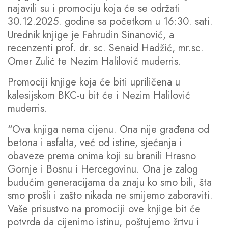
najavili su i promociju koja će se održati
30.12.2025. godine sa početkom u 16:30. sati.
Urednik knjige je Fahrudin Sinanović, a
recenzenti prof. dr. sc. Senaid Hadžić, mr.sc.
Omer Zulić te Nezim Halilović muderris.
Promociji knjige koja će biti upriličena u
kalesijskom BKC-u bit će i Nezim Halilović
muderris.
“Ova knjiga nema cijenu. Ona nije građena od
betona i asfalta, već od istine, sjećanja i
obaveze prema onima koji su branili Hrasno
Gornje i Bosnu i Hercegovinu. Ona je zalog
budućim generacijama da znaju ko smo bili, šta
smo prošli i zašto nikada ne smijemo zaboraviti.
Vaše prisustvo na promociji ove knjige bit će
potvrda da cijenimo istinu, poštujemo žrtvu i