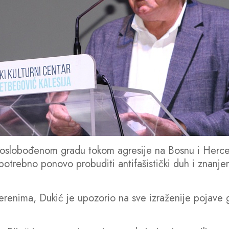
 oslobođenom gradu tokom agresije na Bosnu i Herce
e potrebno ponovo probuditi antifašistički duh i znanj
renima, Dukić je upozorio na sve izraženije pojave go