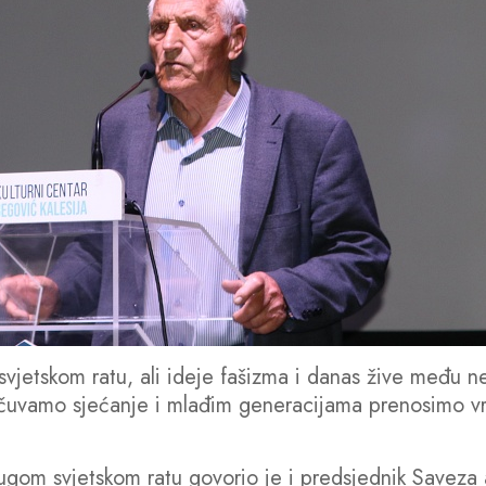
jetskom ratu, ali ideje fašizma i danas žive među n
čuvamo sjećanje i mlađim generacijama prenosimo vri
om svjetskom ratu govorio je i predsjednik Saveza 