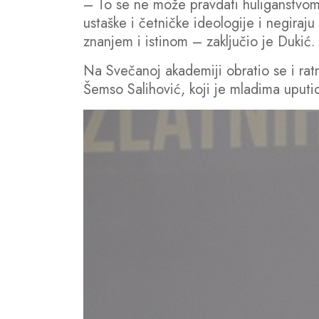
– To se ne može pravdati huliganstvom.
ustaške i četničke ideologije i negiraj
znanjem i istinom – zaključio je Dukić.
Na Svečanoj akademiji obratio se i ratn
Šemso Salihović, koji je mladima uputi