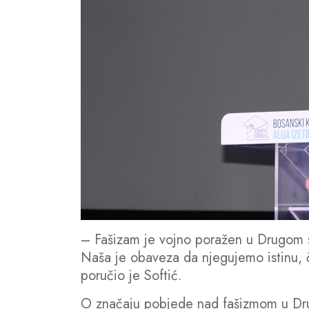
– Fašizam je vojno poražen u Drugom sv
Naša je obaveza da njegujemo istinu, 
poručio je Softić.
O značaju pobjede nad fašizmom u Drug