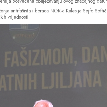
kademija posvećena obilježavanju ovog značajnog datu
enja antifašista i boraca NOR-a Kalesija Sejfo Softić,
kih vrijednosti.