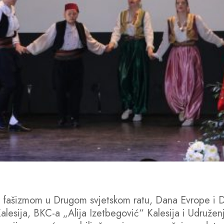
šizmom u Drugom svjetskom ratu, Dana Evrope i Dana 
lesija, BKC-a „Alija Izetbegović“ Kalesija i Udruženj