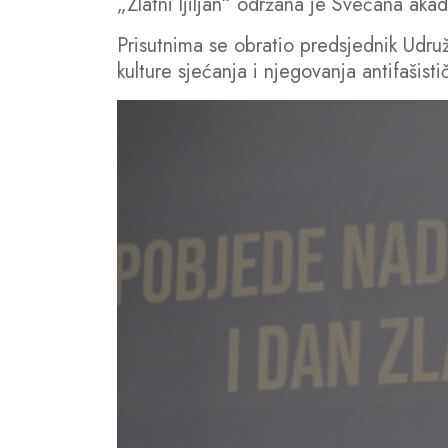
„Zlatni ljiljan“ održana je Svečana a
Prisutnima se obratio predsjednik Udruž
kulture sjećanja i njegovanja antifašistič