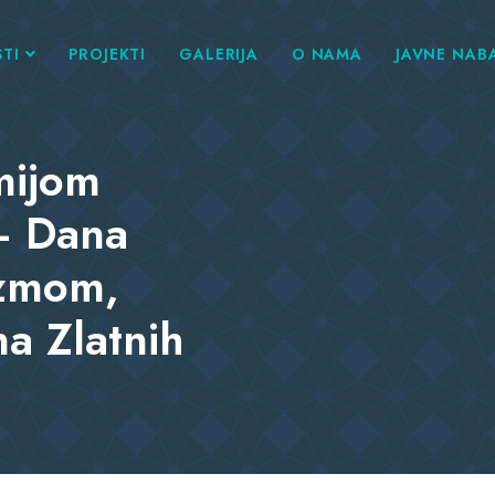
TI
PROJEKTI
GALERIJA
O NAMA
JAVNE NAB
mijom
– Dana
izmom,
a Zlatnih