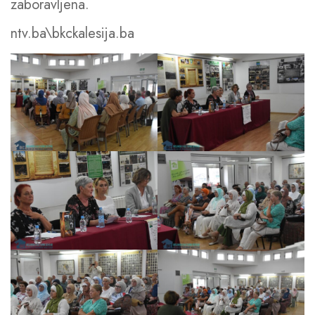
zaboravljena.
ntv.ba\bkckalesija.ba