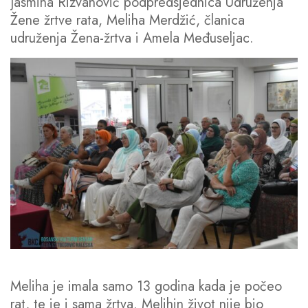
Jasmina Rizvanović podpredsjednica Udruženja
Žene žrtve rata, Meliha Merdžić, članica
udruženja Žena-žrtva i Amela Međuseljac.
Meliha je imala samo 13 godina kada je počeo
rat, te je i sama žrtva. Melihin život nije bio