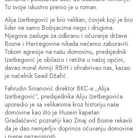
To svoje iskustvo prenio je u roman.
Alija Izetbegović je bio velikan, čovjek koji je bio
lider ne samo Bošnjacima nego i drugima.
Njegove zasluge za odbranu i očuvanje države
Bosne i Hercegovine nikada nećemo zaboraviti.
Tokom agresije na našu domovinu, predsjednik
Izetbegović je obilazio i ratišta u našoj općini,
davao moral Armiji RBiH i ohrabrivao nas, kazao
je načelnik Sead Džafić.
Fahrudin Sinanović direktor BKC-a „Alija
Izetbegović“, predsjednika Aliju Izetbegovića
uporedio je sa velikanima kroz historiju naše
domovine kao što je Husein kapetan
Gradaščević poznatiji kao Zmaj od Bosne rekavši
da je dao nemjerljiv doprinos očuvanju domovine
i njene nezavisnosti.