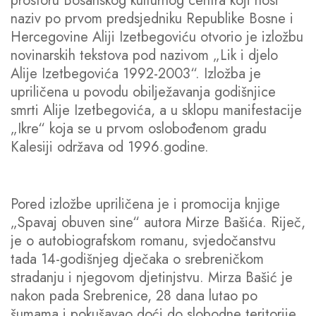
prostoru Bosanskog kulturnog centra koji nosi
naziv po prvom predsjedniku Republike Bosne i
Hercegovine Aliji Izetbegoviću otvorio je izložbu
novinarskih tekstova pod nazivom „Lik i djelo
Alije Izetbegovića 1992-2003“. Izložba je
upriličena u povodu obilježavanja godišnjice
smrti Alije Izetbegovića, a u sklopu manifestacije
„Ikre“ koja se u prvom oslobođenom gradu
Kalesiji održava od 1996.godine.
Pored izložbe upriličena je i promocija knjige
„Spavaj obuven sine“ autora Mirze Bašića. Riječ,
je o autobiografskom romanu, svjedočanstvu
tada 14-godišnjeg dječaka o srebreničkom
stradanju i njegovom djetinjstvu. Mirza Bašić je
nakon pada Srebrenice, 28 dana lutao po
šumama i pokušavao doći do slobodne teritorije.