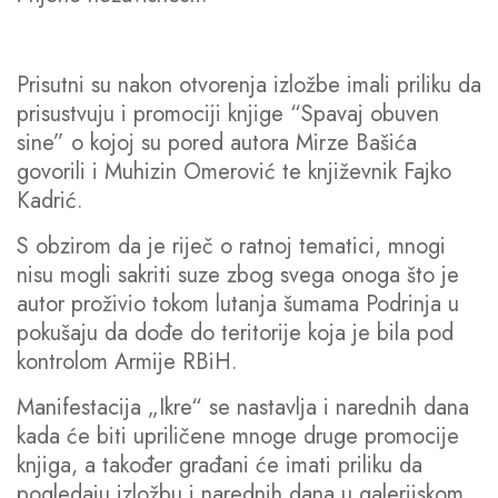
Prisutni su nakon otvorenja izložbe imali priliku da
prisustvuju i promociji knjige “Spavaj obuven
sine” o kojoj su pored autora Mirze Bašića
govorili i Muhizin Omerović te književnik Fajko
Kadrić.
S obzirom da je riječ o ratnoj tematici, mnogi
nisu mogli sakriti suze zbog svega onoga što je
autor proživio tokom lutanja šumama Podrinja u
pokušaju da dođe do teritorije koja je bila pod
kontrolom Armije RBiH.
Manifestacija „Ikre“ se nastavlja i narednih dana
kada će biti upriličene mnoge druge promocije
knjiga, a također građani će imati priliku da
pogledaju izložbu i narednih dana u galerijskom