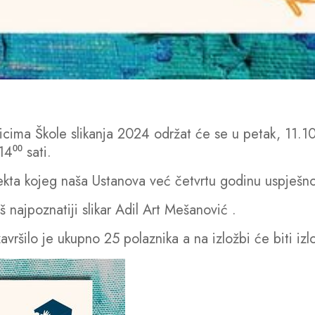
aznicima Škole slikanja 2024 održat će se u petak, 11.
4⁰⁰ sati.
jekta kojeg naša Ustanova već četvrtu godinu uspješno 
š najpoznatiji slikar Adil Art Mešanović .
završilo je ukupno 25 polaznika a na izložbi će biti iz