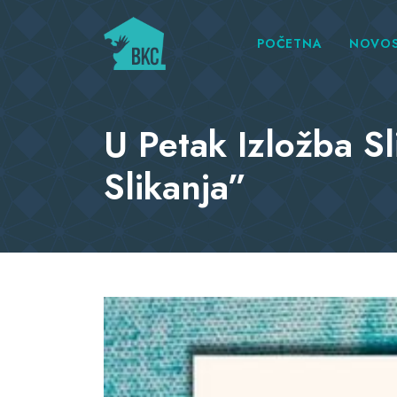
POČETNA
NOVOS
U Petak Izložba Sl
Slikanja”