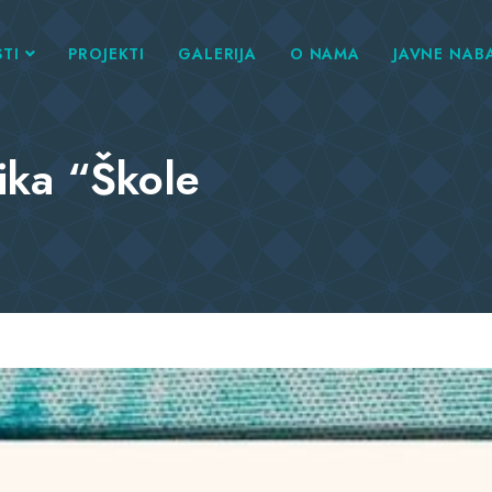
TI
PROJEKTI
GALERIJA
O NAMA
JAVNE NAB
ika “Škole