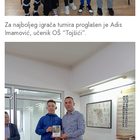
Za najboljeg igrača turnira proglašen je Adis
Imamović, učenik OŠ “Tojšići”.