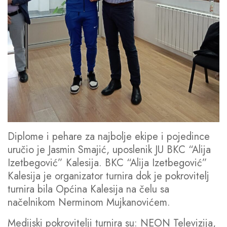
Diplome i pehare za najbolje ekipe i pojedince
uručio je Jasmin Smajić, uposlenik JU BKC “Alija
Izetbegović” Kalesija. BKC “Alija Izetbegović”
Kalesija je organizator turnira dok je pokrovitelj
turnira bila Općina Kalesija na čelu sa
načelnikom Nerminom Mujkanovićem.
Medijski pokrovitelji turnira su: NEON Televizija,