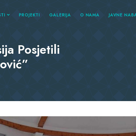
TI
PROJEKTI
GALERIJA
O NAMA
JAVNE NAB
ja Posjetili
gović”