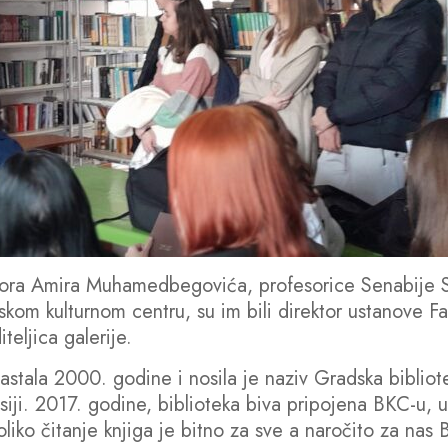
fesora Amira Muhamedbegovića, profesorice Senabije 
m kulturnom centru, su im bili direktor ustanove F
teljica galerije.
 nastala 2000. godine i nosila je naziv Gradska bibliot
lesiji. 2017. godine, biblioteka biva pripojena BKC-u, u
liko čitanje knjiga je bitno za sve a naročito za nas 