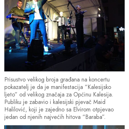
Prisustvo velikog broja građana na koncertu
pokazatelj je da je manifestacija “Kalesijsko
ljeto” od velikog značaja za Općinu Kalesija.
Publiku je zabavio i kalesijski pjevač Maid
Halilović, koji je zajedno sa Elvirom otpjevao
jedan od njenih najvećih hitova “Baraba”.