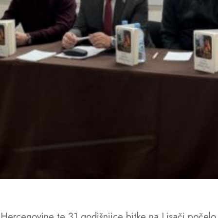
Hercegovine te 31.godišnjice bitke na Lisači počelo