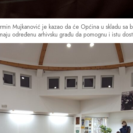
rmin Mujkanović je kazao da će Općina u skladu sa b
 imaju određenu arhivsku građu da pomognu i istu do