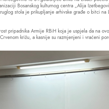
nizaciji Bosanskog kulturnog centra „Alija Izetbegovi
glog stola je prikupljanje arhivske građe o bitci na Li
ost pripadnika Armije RBiH koja je uspjela da na ovoj
 Crvenom križu, a kasnije su razmjenjeni i vraćeni por