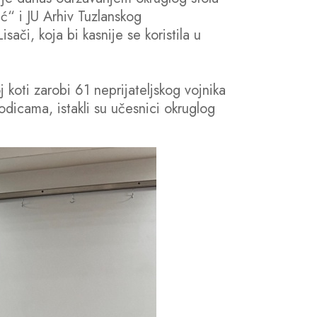
ć“ i JU Arhiv Tuzlanskog
sači, koja bi kasnije se koristila u
 koti zarobi 61 neprijateljskog vojnika
odicama, istakli su učesnici okruglog