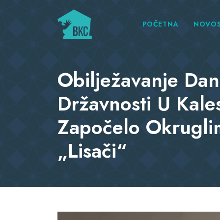
POČETNA
NOVOS
Obilježavanje Da
Državnosti U Kales
Započelo Okrugli
„Lisači“