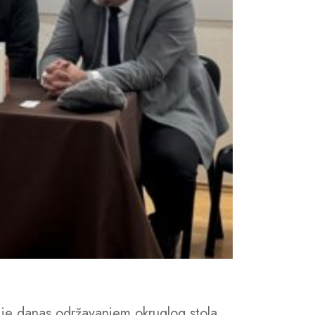
 je danas održavanjem okruglog stola