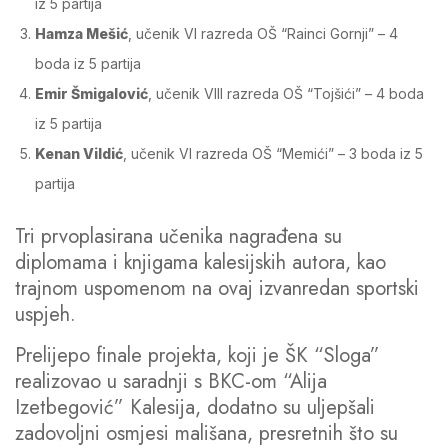
iz 5 partija
Hamza Mešić
, učenik VI razreda OŠ “Rainci Gornji” – 4
boda iz 5 partija
Emir Šmigalović
, učenik VIII razreda OŠ “Tojšići” – 4 boda
iz 5 partija
Kenan Vildić
, učenik VI razreda OŠ “Memići” – 3 boda iz 5
partija
Tri prvoplasirana učenika nagrađena su
diplomama i knjigama kalesijskih autora, kao
trajnom uspomenom na ovaj izvanredan sportski
uspjeh.
Prelijepo finale projekta, koji je ŠK “Sloga”
realizovao u saradnji s BKC-om “Alija
Izetbegović” Kalesija, dodatno su uljepšali
zadovoljni osmjesi mališana, presretnih što su