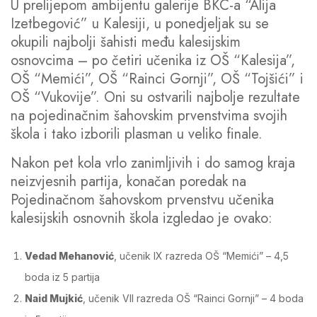
U prelijepom ambijentu galerije BKC-a “Alija
Izetbegović” u Kalesiji, u ponedjeljak su se
okupili najbolji šahisti među kalesijskim
osnovcima – po četiri učenika iz OŠ “Kalesija”,
OŠ “Memići”, OŠ “Rainci Gornji”, OŠ “Tojšići” i
OŠ “Vukovije”. Oni su ostvarili najbolje rezultate
na pojedinačnim šahovskim prvenstvima svojih
škola i tako izborili plasman u veliko finale.
Nakon pet kola vrlo zanimljivih i do samog kraja
neizvjesnih partija, konačan poredak na
Pojedinačnom šahovskom prvenstvu učenika
kalesijskih osnovnih škola izgledao je ovako:
Vedad Mehanović
, učenik IX razreda OŠ “Memići” – 4,5
boda iz 5 partija
Naid Mujkić
, učenik VII razreda OŠ “Rainci Gornji” – 4 boda